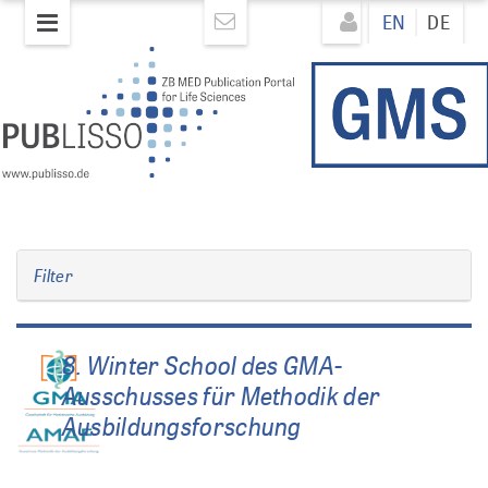
Skip
Direkt
EN
DE
to
zum
main
Inhalt
content
Filter
8. Winter School des GMA-
Ausschusses für Methodik der
Ausbildungsforschung