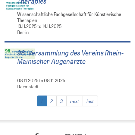
Therapies
Wissenschaftliche Fachgesellschaft für Künstlerische
Therapien
13.11.2025 to 14.11.2025
Berlin
98. Versammlung des Vereins Rhein-
Mainischer Augenärzte
08.11.2025 to 08.11.2025
Darmstadt
Pagination
Current
1
Page
2
Page
3
Next
next
Last
last
page
page
page